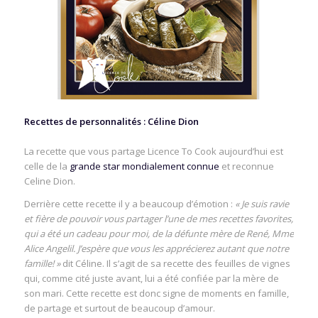
Recettes de personnalités : Céline Dion
La recette que vous partage Licence To Cook aujourd’hui est
celle de la
grande star mondialement connue
et reconnue
Celine Dion.
Derrière cette recette il y a beaucoup d’émotion :
« Je suis ravie
et fière de pouvoir vous partager l’une de mes recettes favorites,
qui a été un cadeau pour moi, de la défunte mère de René, Mme
Alice Angelil. J’espère que vous les apprécierez autant que notre
famille! »
dit Céline. Il s’agit de sa recette des feuilles de vignes
qui, comme cité juste avant, lui a été confiée par la mère de
son mari. Cette recette est donc signe de moments en famille,
de partage et surtout de beaucoup d’amour.