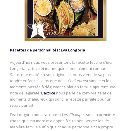
Recettes de personnalités : Eva Longoria
Aujourd’hui nous vous présentons la recette fétiche d’Eva
Longoria , actrice et mannequin mondialement connue.
Sa recette est liée à ses origines et nous vient de sa plus
tendre enfance. La recette de la
Chalupa
est simple et les
moments passés à déguster ce plat en famille ajoutent une
note de légèreté.
L’actrice
nous parle de convivialité et de
moments chaleureux qui sont: la recette parfaite pour un
repas parfait.
Eva Longoria nous raconte: « Les
Chalupas
sont la première
chose que ma mère m’a appris à cuisiner. Servez-les de
manière familiale afin que chaque personne ait sa propre